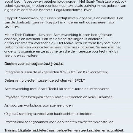
zodat bedrijfsbezoeken betekenisvol worden. Het Spark Tech Lab biedt ook
scholingsmogelijkheden voor leerkrachten, zoals training in het gebruik van
digitale middelen als Beebots, Lego Mindstorms, Byor.
Keyport: Samenwerking tussen bedrijfsleven, onderwijs en overheid. Eén
van de doelstellingen van Keyport is kinderen enthousiasmeren voor
techniek.
Make Tech Platform- Keyport: Samenwerking tussen bedrijfsleven,
onderwijs en overheid. Eén van de doelstellingen is kinderen
enthousiasmeren voor techniek. Het Make Tech Platform Keyport is een
platform van- en voor ondernemers in de maakindustrie. Samen met het
onderwijs organiseren ze activiteiten die de interesse voor techniek bij
leerlingen stimuleren.
Doelen voor schooljaar 2023-2024:
Integratie tussen de vakgebieden W&T, OICT en ICC voorzetten;
Delen van projecten tussen de scholen van SPOLT;
Samenwerking met Spark Tech Lab continueren en intensiveren:
Projecten met bedrijven continueren, uitbreiden en verduurzamen;
Aanbod van workshops voor alle leerlingen;
(Digitaal) scholingsaanbod voor leerkrachten uitbreiden.
Professionaliseringsaanbod voor leerkrachten en/of teams opstellen;
Training (digitale middelen) naar behoeften van leerkrachten en actualiteit.