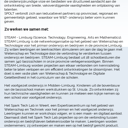
de onderwijskundige visie en besteden we structureel aandacht aan de
ontwikkeling van brede, vakoverstijgende vaardigheden en ontplooiing van
talenten.
SPOLT verbindt zich aan (educatieve) partners op provinciaal, regionaal en
gemeentelijk gebied, waardoor we W&T- onderwijs beter vorm kunnen
geven.
Zo werken we samen met:
STEAM - Limburg (Science, Technology, Engineering, Arts en Mathematics).
STEAM Limburg is dé netwerkorganisatie op het gebied van Wetenschap en
Technologie voor het primair onderwijs en bedrijven in de provincie Limburg.
Zij willen leerlingen en leerkrachten stimuleren om aan de slag te gaan met
Wetenschap en Technologie door de verbinding te versterken tussen
onderwijs en bedrijven. STEAM-Limburg bestaat uit 18 schoolbesturen die
samen 340 basisscholen in onze provincie vertegenwoordigen. Binnen
STEAM-Limburg worden projecten aan elkaar verbonden om kennisdeling
beter te laten verlopen en om efficiënt ontwikkelingen te stroomlijnen. Het
doel is een vaste plek van Wetenschap & Technologie en Digitale
Geletterdheid in het curriculum van de scholen.
Het voortgezet onderwijs in Midden-Limburg. Kinderen uit de bovenbouw
van de basisschool maken werkstukken op St. Ursula. Zo ontwikkelen zij
hun technische vaardigheden en kunnen ze meteen een kijkje nemen op
een school voor voortgezet onderwijs.
Het Spark Tech Lab in Weert, een Expertisecentrum op het gebied van
Wetenschap en Techniek voor het primair en het voortgezet onderwijs.
Leerlingen kunnen er workshops volgen, er is een maak- en digitaal aanbod.
Daarnaast stelt het Spark Tech Lab projecten op om de verbinding tussen
onderwijs en bedrijfsleven betekenisvoller te maken. Leerlingen worden
ondernemers; zij ontwerpen en maken een op het bedrijf gericht product,