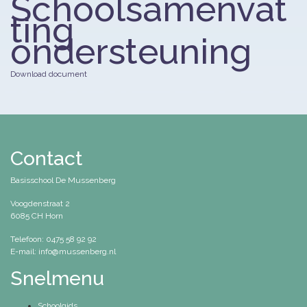
Schoolsamenvat
ting
ondersteuning
Download document
Contact
Basisschool De Mussenberg
Voogdenstraat 2
6085 CH Horn
Telefoon: 0475 58 92 92
E-mail: info@mussenberg.nl
Snelmenu
Schoolgids